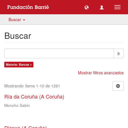
Camb
naveg
Buscar
Buscar
Ir
Materia: Barcos ×
Mostrar filtros avanzados
Mostrando ítems 1-10 de 1261
Ría da Coruña (A Coruña)
Moncho Sabin
Rianxo (A Coruña)