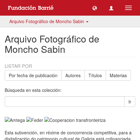
Camb
naveg
Arquivo Fotográfico de Moncho Sabin
Arquivo Fotográfico de
Moncho Sabin
LISTAR POR
Por fecha de publicación
Autores
Títulos
Materias
Búsqueda en esta colección:
Ir
Esta subvención, en réxime de concorrencia competitiva, para a
dixitalización do patrimonio cultural de Galicia está cofinanciada