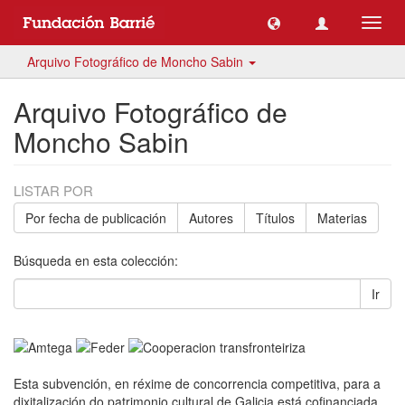
Camb
naveg
Arquivo Fotográfico de Moncho Sabin
Arquivo Fotográfico de
Moncho Sabin
LISTAR POR
Por fecha de publicación
Autores
Títulos
Materias
Búsqueda en esta colección:
Ir
Esta subvención, en réxime de concorrencia competitiva, para a
dixitalización do patrimonio cultural de Galicia está cofinanciada