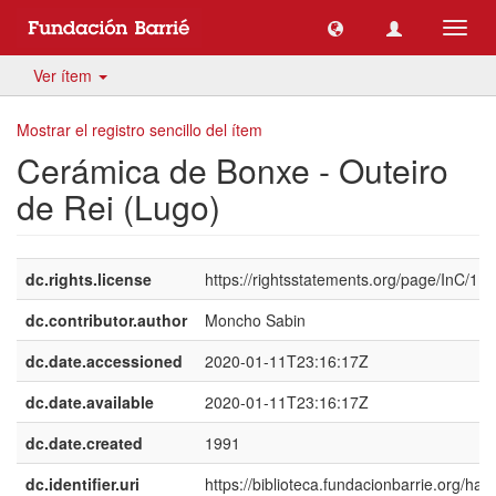
Camb
naveg
Ver ítem
Mostrar el registro sencillo del ítem
Cerámica de Bonxe - Outeiro
de Rei (Lugo)
dc.rights.license
https://rightsstatements.org/page/InC/1.0/
dc.contributor.author
Moncho Sabin
dc.date.accessioned
2020-01-11T23:16:17Z
dc.date.available
2020-01-11T23:16:17Z
dc.date.created
1991
dc.identifier.uri
https://biblioteca.fundacionbarrie.org/han