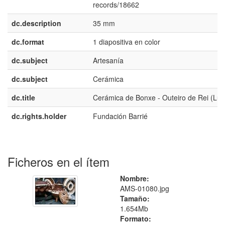
records/18662
dc.description
35 mm
dc.format
1 diapositiva en color
dc.subject
Artesanía
dc.subject
Cerámica
dc.title
Cerámica de Bonxe - Outeiro de Rei (Lug
dc.rights.holder
Fundación Barrié
Ficheros en el ítem
Nombre:
AMS-01080.jpg
Tamaño:
1.654Mb
Formato: