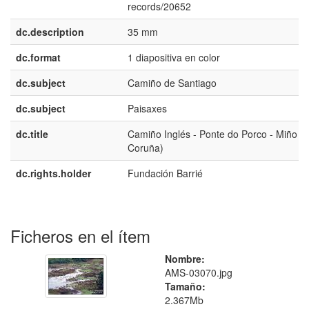
records/20652
dc.description
35 mm
dc.format
1 diapositiva en color
dc.subject
Camiño de Santiago
dc.subject
Paisaxes
dc.title
Camiño Inglés - Ponte do Porco - Miño (
Coruña)
dc.rights.holder
Fundación Barrié
Ficheros en el ítem
Nombre:
AMS-03070.jpg
Tamaño:
2.367Mb