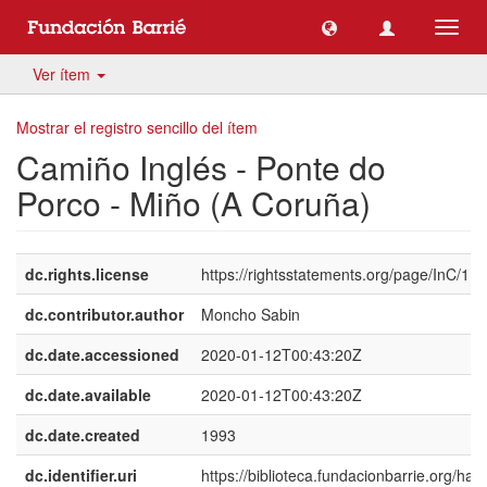
Camb
naveg
Ver ítem
Mostrar el registro sencillo del ítem
Camiño Inglés - Ponte do
Porco - Miño (A Coruña)
dc.rights.license
https://rightsstatements.org/page/InC/1.0/
dc.contributor.author
Moncho Sabin
dc.date.accessioned
2020-01-12T00:43:20Z
dc.date.available
2020-01-12T00:43:20Z
dc.date.created
1993
dc.identifier.uri
https://biblioteca.fundacionbarrie.org/han