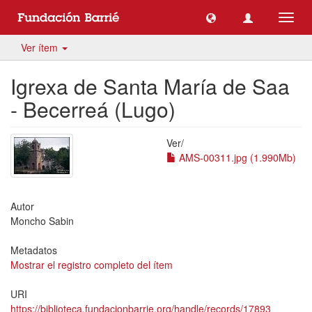
Camb
naveg
Ver ítem
Igrexa de Santa María de Saa
- Becerreá (Lugo)
Ver/
AMS-00311.jpg (1.990Mb)
Autor
Moncho Sabin
Metadatos
Mostrar el registro completo del ítem
URI
https://biblioteca.fundacionbarrie.org/handle/records/17893