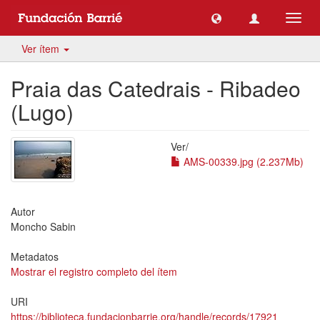
Camb
naveg
Ver ítem
Praia das Catedrais - Ribadeo
(Lugo)
Ver/
AMS-00339.jpg (2.237Mb)
Autor
Moncho Sabin
Metadatos
Mostrar el registro completo del ítem
URI
https://biblioteca.fundacionbarrie.org/handle/records/17921