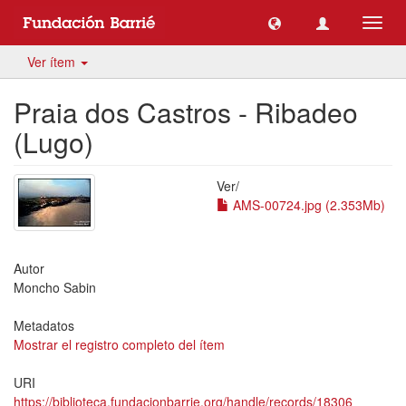
Camb
naveg
Ver ítem
Praia dos Castros - Ribadeo
(Lugo)
Ver/
AMS-00724.jpg (2.353Mb)
Autor
Moncho Sabin
Metadatos
Mostrar el registro completo del ítem
URI
https://biblioteca.fundacionbarrie.org/handle/records/18306