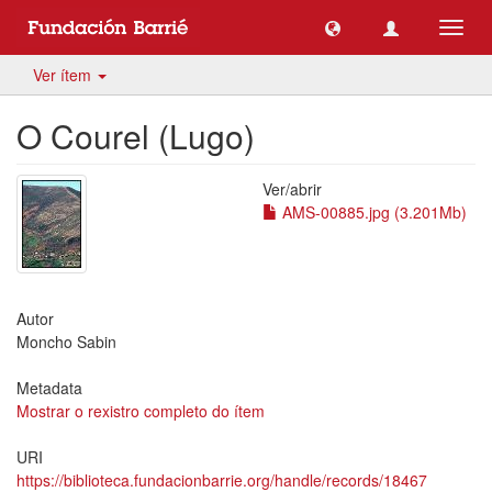
Toggl
navig
Ver ítem
O Courel (Lugo)
Ver/
abrir
AMS-00885.jpg (3.201Mb)
Autor
Moncho Sabin
Metadata
Mostrar o rexistro completo do ítem
URI
https://biblioteca.fundacionbarrie.org/handle/records/18467