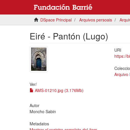
DSpace Principal
Arquivos persoais
Arqui
Eiré - Pantón (Lugo)
URI
https://
Colecci
Arquivo
Ver/
AMS-01210.jpg (3.176Mb)
Autor
Moncho Sabin
Metadatos
Mostrar el registro completo del ítem