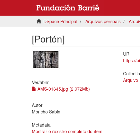
DSpace Principal
Arquivos persoais
Arqui
[Portón]
URI
https://
Collecti
Arquivo
Ver/
abrir
AMS-01645.jpg (2.972Mb)
Autor
Moncho Sabin
Metadata
Mostrar o rexistro completo do ítem