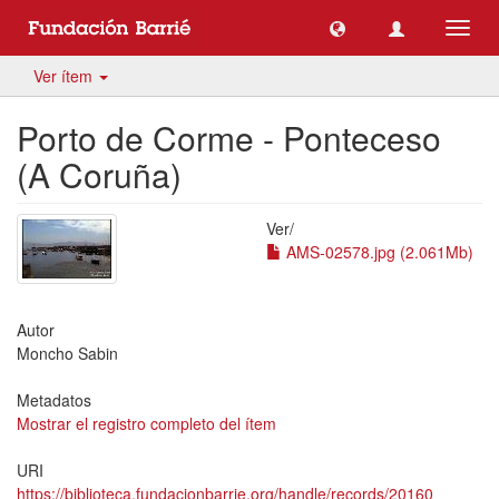
Camb
naveg
Ver ítem
Porto de Corme - Ponteceso
(A Coruña)
Ver/
AMS-02578.jpg (2.061Mb)
Autor
Moncho Sabin
Metadatos
Mostrar el registro completo del ítem
URI
https://biblioteca.fundacionbarrie.org/handle/records/20160