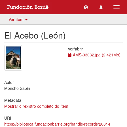
Toggl
navig
Ver ítem
El Acebo (León)
Ver/
abrir
AMS-03032.jpg (2.421Mb)
Autor
Moncho Sabin
Metadata
Mostrar o rexistro completo do ítem
URI
https://biblioteca.fundacionbarrie.org/handle/records/20614