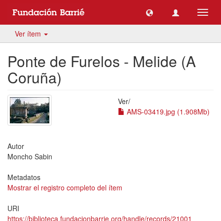
Camb
naveg
Ver ítem
Ponte de Furelos - Melide (A
Coruña)
Ver/
AMS-03419.jpg (1.908Mb)
Autor
Moncho Sabin
Metadatos
Mostrar el registro completo del ítem
URI
https://biblioteca.fundacionbarrie.org/handle/records/21001