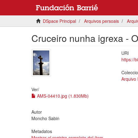
DSpace Principal
Arquivos persoais
Arqui
Cruceiro nunha igrexa - 
URI
https://
Colecci
Arquivo
Ver/
AMS-04410.jpg (1.830Mb)
Autor
Moncho Sabin
Metadatos
Mostrar el registro completo del ítem