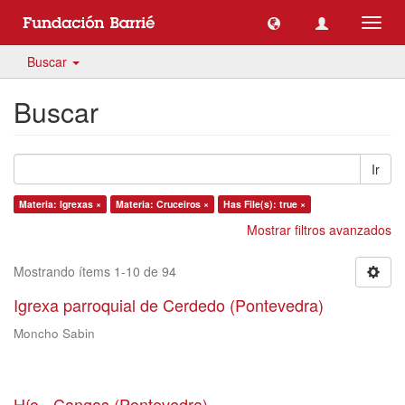
Camb
naveg
Buscar
Buscar
Ir
Materia: Igrexas ×
Materia: Cruceiros ×
Has File(s): true ×
Mostrar filtros avanzados
Mostrando ítems 1-10 de 94
Igrexa parroquial de Cerdedo (Pontevedra)
Moncho Sabin
Hío - Cangas (Pontevedra)