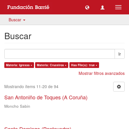
Camb
naveg
Buscar
Buscar
Ir
Materia: Igrexas ×
Materia: Cruceiros ×
Has File(s): true ×
Mostrar filtros avanzados
Mostrando ítems 11-20 de 94
San Antoniño de Toques (A Coruña)
Moncho Sabin
Santo Domingo (Pontevedra)