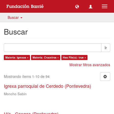
Camb
naveg
Buscar
Buscar
Ir
Materia: Igrexas ×
Materia: Cruceiros ×
Has File(s): true ×
Mostrar filtros avanzados
Mostrando ítems 1-10 de 94
Igrexa parroquial de Cerdedo (Pontevedra)
Moncho Sabin
Hío - Cangas (Pontevedra)