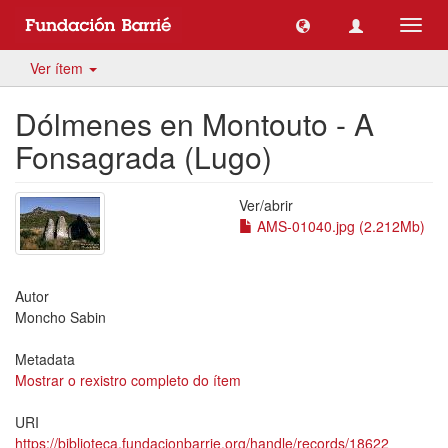
Toggl
navig
Ver ítem
Dólmenes en Montouto - A
Fonsagrada (Lugo)
Ver/
abrir
AMS-01040.jpg (2.212Mb)
Autor
Moncho Sabin
Metadata
Mostrar o rexistro completo do ítem
URI
https://biblioteca.fundacionbarrie.org/handle/records/18622